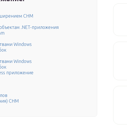
асширением CHM
 объектам .NET-приложения
hm
твами Windows
бок
твами Windows
бок
ess приложение
лов
ния) CHM