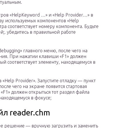
ктуальным.
ов «HelpKeyword …» и «Help Provider…» в
тву используемых компонентов «Help
тра соответствует номеру компонента. Будьте
;. убедитесь в правильной работе
debugging» главного меню, после чего на
ния. При нажатии клавиши «F1» должен
рый соответствует элементу, находящемуся в
«Help Provider». Запустите отладку — пункт
после чего на экране появится стартовая
F1» должен открыться тот раздел файла
 находящемуся в фокусе;
йл reader.chm
е решение — вручную загрузить и заменить