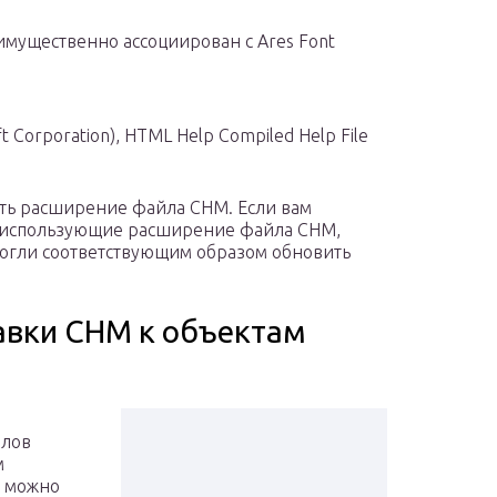
мущественно ассоциирован с Ares Font
 Corporation), HTML Help Compiled Help File
ать расширение файла CHM. Если вам
 использующие расширение файла CHM,
смогли соответствующим образом обновить
авки CHM к объектам
елов
м
б можно