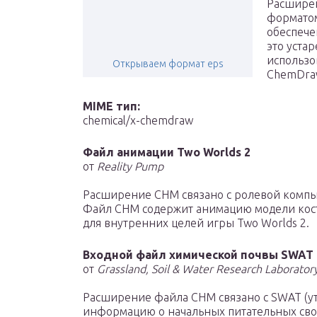
Расширен
форматом
обеспече
это уста
использов
Открываем формат eps
ChemDraw
MIME тип:
chemical/x-chemdraw
Файл анимации Two Worlds 2
от
Reality Pump
Расширение CHM связано с ролевой компь
Файл CHM содержит анимацию модели кост
для внутренних целей игры Two Worlds 2.
Входной файл химической почвы SWAT
от
Grassland, Soil & Water Research Laborator
Расширение файла CHM связано с SWAT (ут
информацию о начальных питательных свой