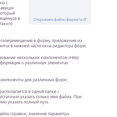
но с
лавиши
который
дящемуся в
Открываем файлы формата rtf
такого
м егоперемещения в форму приложения из
ится в нижней части окна редактора форм;
ование нескольких компонентов «Help
 информация о различных элементах
 компоненты для различных форм;
сполагается в одной папке с
статочно указать только имя файла. При
мо указать полный путь
айла справки, значение параметра