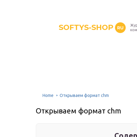
SOFTYS-SHOP
Жур
RU
ком
Home
Открываем формат chm
Открываем формат chm
Содер