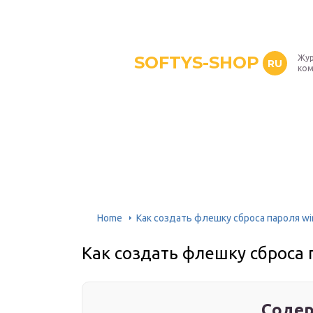
SOFTYS-SHOP
Жур
RU
ком
Home
Как создать флешку сброса пароля w
Как создать флешку сброса 
Содер