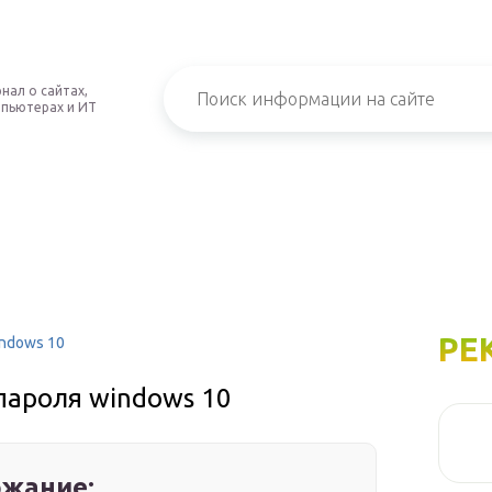
нал о сайтах,
пьютерах и ИТ
РЕ
indows 10
пароля windows 10
жание: